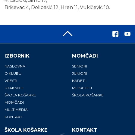
4, Čačić 6, Šimić 17,
Briševac 4, Dolibašić 12, Hren 11, Vukičević 10.
IZBORNIK
MOMČADI
NASLOVNA
SENIORI
O KLUBU
JUNIORI
VIJESTI
KADETI
UTAKMICE
ML.KADETI
ŠKOLA KOŠARKE
ŠKOLA KOŠARKE
MOMČADI
MULTIMEDIA
KONTAKT
ŠKOLA KOŠARKE
KONTAKT