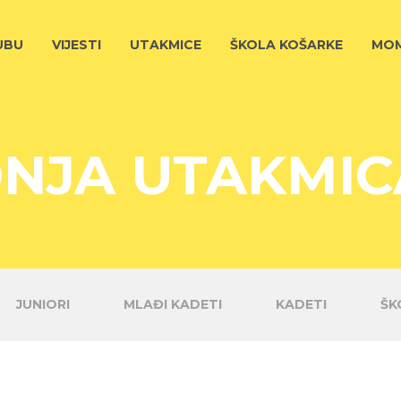
UBU
VIJESTI
UTAKMICE
ŠKOLA KOŠARKE
MOM
NJA UTAKMIC
JUNIORI
MLAĐI KADETI
KADETI
ŠK