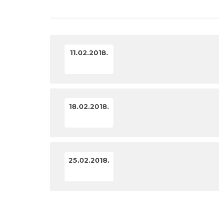
11.02.2018.
18.02.2018.
25.02.2018.