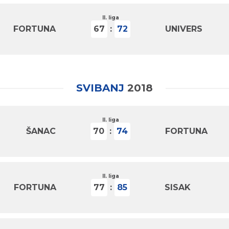
II. liga
FORTUNA
67
:
72
UNIVERS
SVIBANJ
2018
II. liga
ŠANAC
70
:
74
FORTUNA
II. liga
FORTUNA
77
:
85
SISAK