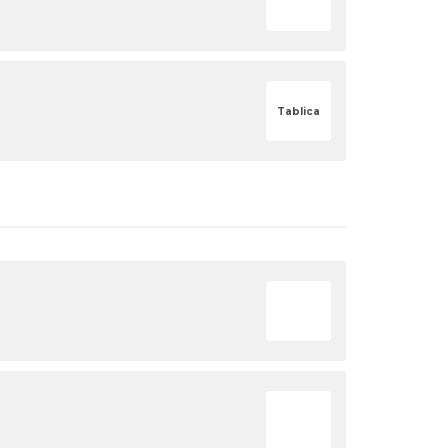
Tablica