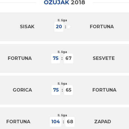
OŽUJAK
2018
II. liga
SISAK
20
:
FORTUNA
II. liga
FORTUNA
75
:
67
SESVETE
II. liga
GORICA
75
:
65
FORTUNA
II. liga
FORTUNA
104
:
68
ZAPAD