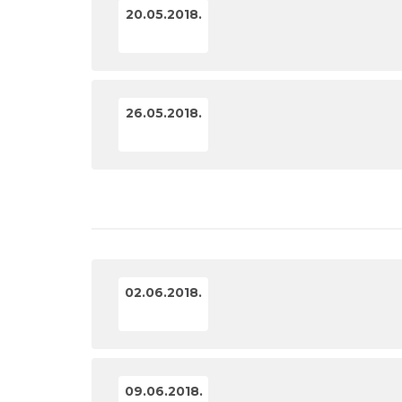
20.05.2018.
26.05.2018.
02.06.2018.
09.06.2018.