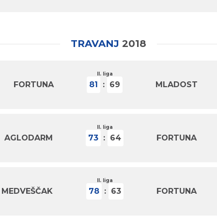
TRAVANJ
2018
II. liga
FORTUNA
81
:
69
MLADOST
II. liga
AGLODARM
73
:
64
FORTUNA
II. liga
MEDVEŠČAK
78
:
63
FORTUNA