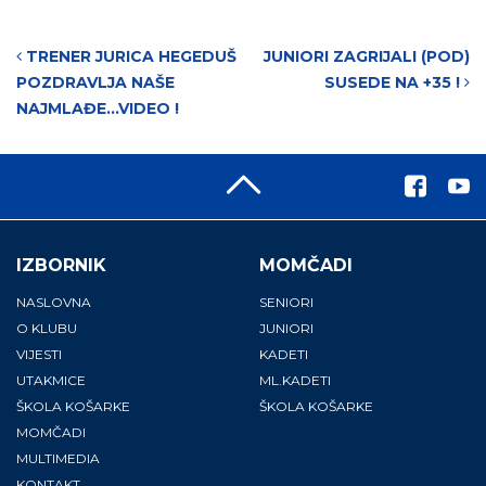
Post navigation
TRENER JURICA HEGEDUŠ
JUNIORI ZAGRIJALI (POD)
POZDRAVLJA NAŠE
SUSEDE NA +35 !
NAJMLAĐE…VIDEO !
IZBORNIK
MOMČADI
NASLOVNA
SENIORI
O KLUBU
JUNIORI
VIJESTI
KADETI
UTAKMICE
ML.KADETI
ŠKOLA KOŠARKE
ŠKOLA KOŠARKE
MOMČADI
MULTIMEDIA
KONTAKT