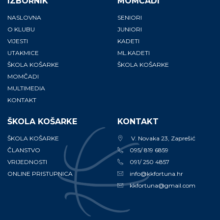
IZBORNIK
MOMČADI
NASLOVNA
SENIORI
O KLUBU
JUNIORI
VIJESTI
KADETI
UTAKMICE
ML.KADETI
ŠKOLA KOŠARKE
ŠKOLA KOŠARKE
MOMČADI
MULTIMEDIA
KONTAKT
ŠKOLA KOŠARKE
KONTAKT
ŠKOLA KOŠARKE
V. Novaka 23, Zaprešić
ČLANSTVO
095/ 819 6859
VRIJEDNOSTI
091/ 250 4857
ONLINE PRISTUPNICA
info@kkfortuna.hr
kkfortuna@gmail.com