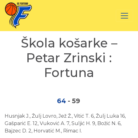
Škola košarke –
Petar Zrinski :
Fortuna
64
-
59
Husnjak J., Žulj Lovro, Jež Ž., Vitić T. 6, Žulj Luka 16,
Gašparić E. 12, Vuković A. 7, Suljić H. 9, Božić N. 6,
Bajzec D. 2, Horvatić M., Rimac I.