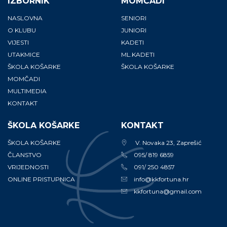
IZBORNIK
MOMČADI
NASLOVNA
SENIORI
O KLUBU
JUNIORI
VIJESTI
KADETI
UTAKMICE
ML.KADETI
ŠKOLA KOŠARKE
ŠKOLA KOŠARKE
MOMČADI
MULTIMEDIA
KONTAKT
ŠKOLA KOŠARKE
KONTAKT
ŠKOLA KOŠARKE
V. Novaka 23, Zaprešić
ČLANSTVO
095/ 819 6859
VRIJEDNOSTI
091/ 250 4857
ONLINE PRISTUPNICA
info@kkfortuna.hr
kkfortuna@gmail.com