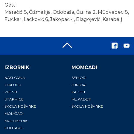
Gost:
Maračić 8, Čižmešija, Odobaša, Čulina 2, MEdvedec 8,
Fućkar, Lacković 6, Jakopač 4, Blagojević, Karabelj
IZBORNIK
MOMČADI
NASLOVNA
SENIORI
O KLUBU
JUNIORI
VIJESTI
KADETI
UTAKMICE
ML.KADETI
ŠKOLA KOŠARKE
ŠKOLA KOŠARKE
MOMČADI
MULTIMEDIA
KONTAKT