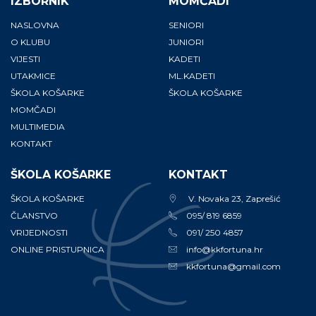
IZBORNIK
MOMČADI
NASLOVNA
SENIORI
O KLUBU
JUNIORI
VIJESTI
KADETI
UTAKMICE
ML.KADETI
ŠKOLA KOŠARKE
ŠKOLA KOŠARKE
MOMČADI
MULTIMEDIA
KONTAKT
ŠKOLA KOŠARKE
KONTAKT
ŠKOLA KOŠARKE
V. Novaka 23, Zaprešić
ČLANSTVO
095/ 819 6859
VRIJEDNOSTI
091/ 250 4857
ONLINE PRISTUPNICA
info@kkfortuna.hr
kkfortuna@gmail.com