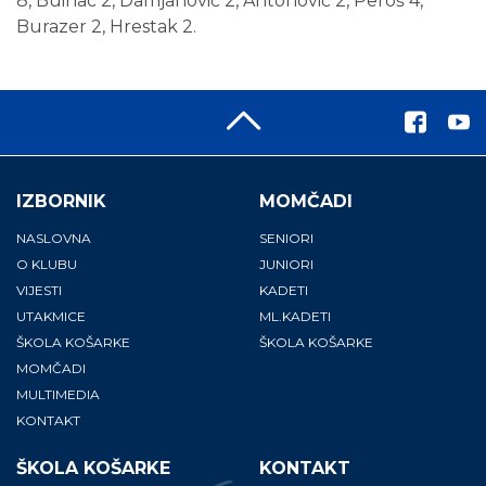
8, Buinac 2, Damjanović 2, Antonović 2, Peroš 4,
Burazer 2, Hrestak 2.
IZBORNIK
MOMČADI
NASLOVNA
SENIORI
O KLUBU
JUNIORI
VIJESTI
KADETI
UTAKMICE
ML.KADETI
ŠKOLA KOŠARKE
ŠKOLA KOŠARKE
MOMČADI
MULTIMEDIA
KONTAKT
ŠKOLA KOŠARKE
KONTAKT