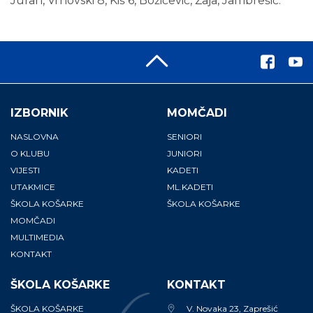
Juran, Vrhovski 8, Kiš 6, Božičević, Žaja, Jambrešić.
IZBORNIK
MOMČADI
NASLOVNA
SENIORI
O KLUBU
JUNIORI
VIJESTI
KADETI
UTAKMICE
ML.KADETI
ŠKOLA KOŠARKE
ŠKOLA KOŠARKE
MOMČADI
MULTIMEDIA
KONTAKT
ŠKOLA KOŠARKE
KONTAKT
ŠKOLA KOŠARKE
V. Novaka 23, Zaprešić