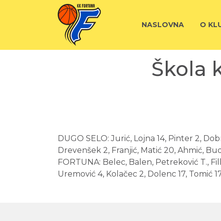
NASLOVNA
O KL
Škola 
DUGO SELO: Jurić, Lojna 14, Pinter 2, Dobr
Drevenšek 2, Franjić, Matić 20, Ahmić, Budi
FORTUNA: Belec, Balen, Petreković T., Filho
Uremović 4, Kolačec 2, Dolenc 17, Tomić 17