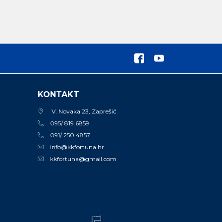
KONTAKT
V. Novaka 23, Zaprešić
095/ 819 6859
091/ 250 4857
info@kkfortuna.hr
kkfortuna@gmail.com