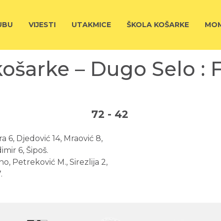
UBU
VIJESTI
UTAKMICE
ŠKOLA KOŠARKE
MOM
košarke – Dugo Selo : 
72
-
42
a 6, Djedović 14, Mraović 8,
mir 6, Šipoš.
, Petreković M., Sirezlija 2,
.