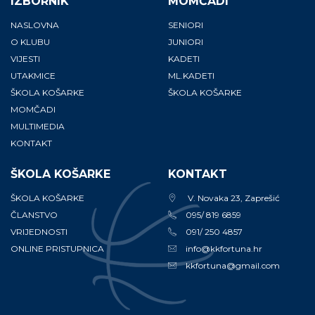
IZBORNIK
MOMČADI
NASLOVNA
SENIORI
O KLUBU
JUNIORI
VIJESTI
KADETI
UTAKMICE
ML.KADETI
ŠKOLA KOŠARKE
ŠKOLA KOŠARKE
MOMČADI
MULTIMEDIA
KONTAKT
ŠKOLA KOŠARKE
KONTAKT
ŠKOLA KOŠARKE
V. Novaka 23, Zaprešić
ČLANSTVO
095/ 819 6859
VRIJEDNOSTI
091/ 250 4857
ONLINE PRISTUPNICA
info@kkfortuna.hr
kkfortuna@gmail.com