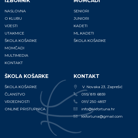
IZBORNIK
MOMČADI
NASLOVNA
SENIORI
O KLUBU
JUNIORI
VIJESTI
KADETI
UTAKMICE
ML.KADETI
ŠKOLA KOŠARKE
ŠKOLA KOŠARKE
MOMČADI
MULTIMEDIA
KONTAKT
ŠKOLA KOŠARKE
KONTAKT
ŠKOLA KOŠARKE
V. Novaka 23, Zaprešić
ČLANSTVO
095/ 819 6859
VRIJEDNOSTI
091/ 250 4857
ONLINE PRISTUPNICA
info@kkfortuna.hr
kkfortuna@gmail.com