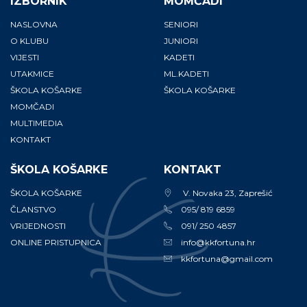
IZBORNIK
MOMČADI
NASLOVNA
SENIORI
O KLUBU
JUNIORI
VIJESTI
KADETI
UTAKMICE
ML.KADETI
ŠKOLA KOŠARKE
ŠKOLA KOŠARKE
MOMČADI
MULTIMEDIA
KONTAKT
ŠKOLA KOŠARKE
KONTAKT
ŠKOLA KOŠARKE
V. Novaka 23, Zaprešić
ČLANSTVO
095/ 819 6859
VRIJEDNOSTI
091/ 250 4857
ONLINE PRISTUPNICA
info@kkfortuna.hr
kkfortuna@gmail.com