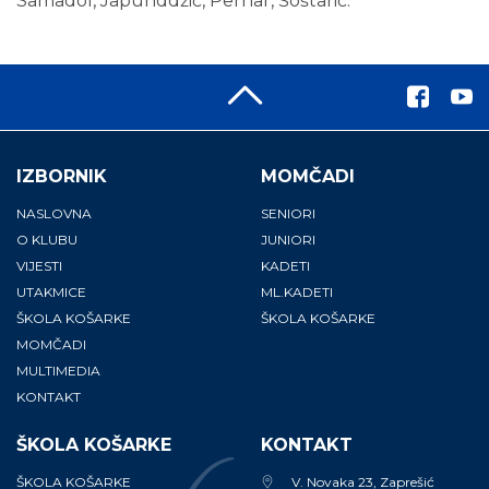
Samadol, Japunddžić, Pernar, Šoštarić.
IZBORNIK
MOMČADI
NASLOVNA
SENIORI
O KLUBU
JUNIORI
VIJESTI
KADETI
UTAKMICE
ML.KADETI
ŠKOLA KOŠARKE
ŠKOLA KOŠARKE
MOMČADI
MULTIMEDIA
KONTAKT
ŠKOLA KOŠARKE
KONTAKT
ŠKOLA KOŠARKE
V. Novaka 23, Zaprešić