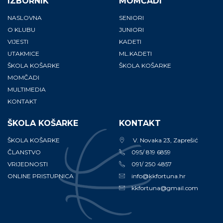
IZBORNIK
MOMČADI
NASLOVNA
SENIORI
O KLUBU
JUNIORI
VIJESTI
KADETI
UTAKMICE
ML.KADETI
ŠKOLA KOŠARKE
ŠKOLA KOŠARKE
MOMČADI
MULTIMEDIA
KONTAKT
ŠKOLA KOŠARKE
KONTAKT
ŠKOLA KOŠARKE
V. Novaka 23, Zaprešić
ČLANSTVO
095/ 819 6859
VRIJEDNOSTI
091/ 250 4857
ONLINE PRISTUPNICA
info@kkfortuna.hr
kkfortuna@gmail.com