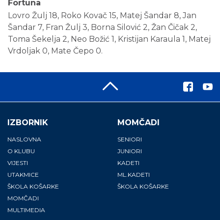
Fortuna
Lovro Žulj 18, Roko Kovač 15, Matej Šandar 8, Jan
Šandar 7, Fran Žulj 3, Borna Silović 2, Žan Čičak 2,
Toma Šekelja 2, Neo Božić 1, Kristijan Karaula 1, Matej
Vrdoljak 0, Mate Čepo 0.
IZBORNIK
MOMČADI
NASLOVNA
SENIORI
O KLUBU
JUNIORI
VIJESTI
KADETI
UTAKMICE
ML.KADETI
ŠKOLA KOŠARKE
ŠKOLA KOŠARKE
MOMČADI
MULTIMEDIA