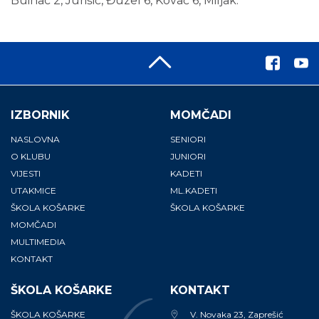
Buinac 2, Jurišić, Đuzel 6, Kovač 6, Miljak.
IZBORNIK
MOMČADI
NASLOVNA
SENIORI
O KLUBU
JUNIORI
VIJESTI
KADETI
UTAKMICE
ML.KADETI
ŠKOLA KOŠARKE
ŠKOLA KOŠARKE
MOMČADI
MULTIMEDIA
KONTAKT
ŠKOLA KOŠARKE
KONTAKT
ŠKOLA KOŠARKE
V. Novaka 23, Zaprešić