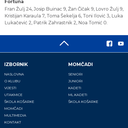
Fortuna
Fran Žulj 24, Josip Buinac 9, Žan Čičak 9, Lovro Žulj 9,
Kristijan Karaula 7, Toma Šekelja 6, Toni Ilović 3, Luka
Lukačević 2, Patrik Zahrastnik 2, Noa Tomić 0.
IZBORNIK
MOMČADI
NASLOVNA
SENIORI
O KLUBU
JUNIORI
VIJESTI
KADETI
UTAKMICE
ML.KADETI
ŠKOLA KOŠARKE
ŠKOLA KOŠARKE
MOMČADI
MULTIMEDIA
KONTAKT