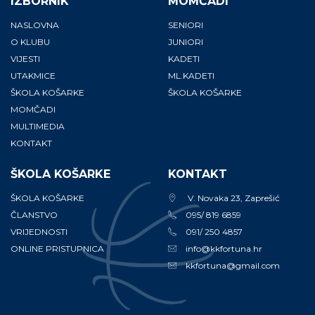
IZBORNIK
MOMČADI
NASLOVNA
SENIORI
O KLUBU
JUNIORI
VIJESTI
KADETI
UTAKMICE
ML.KADETI
ŠKOLA KOŠARKE
ŠKOLA KOŠARKE
MOMČADI
MULTIMEDIA
KONTAKT
ŠKOLA KOŠARKE
KONTAKT
ŠKOLA KOŠARKE
V. Novaka 23, Zaprešić
ČLANSTVO
095/ 819 6859
VRIJEDNOSTI
091/ 250 4857
ONLINE PRISTUPNICA
info@kkfortuna.hr
kkfortuna@gmail.com