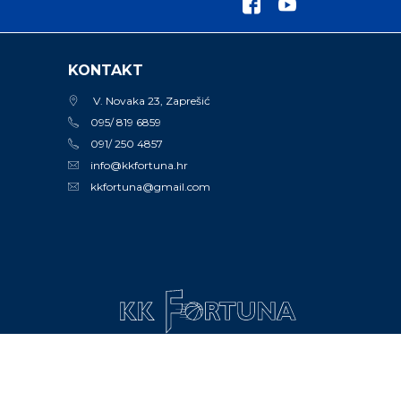
KONTAKT
V. Novaka 23, Zaprešić
095/ 819 6859
091/ 250 4857
info@kkfortuna.hr
kkfortuna@gmail.com