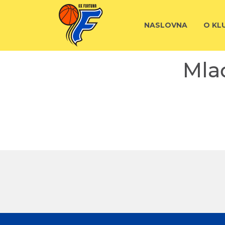
NASLOVNA
O KL
Mlađ