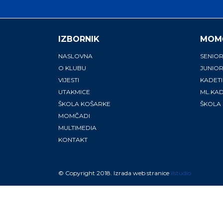
IZBORNIK
MOM
NASLOVNA
SENIOR
O KLUBU
JUNIOR
VIJESTI
KADETI
UTAKMICE
ML.KAD
ŠKOLA KOŠARKE
ŠKOLA
MOMČADI
MULTIMEDIA
KONTAKT
© Copyright 2018. Izrada web stranice
ilstudio