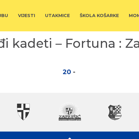
UBU
VIJESTI
UTAKMICE
ŠKOLA KOŠARKE
MOM
i kadeti – Fortuna : 
20
-