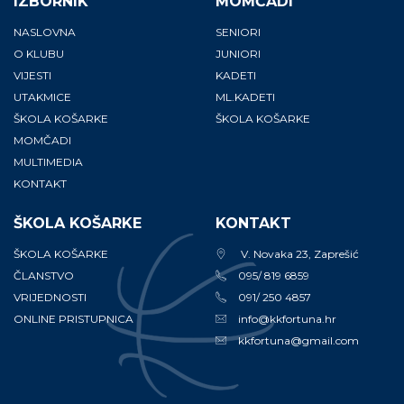
IZBORNIK
MOMČADI
NASLOVNA
SENIORI
O KLUBU
JUNIORI
VIJESTI
KADETI
UTAKMICE
ML.KADETI
ŠKOLA KOŠARKE
ŠKOLA KOŠARKE
MOMČADI
MULTIMEDIA
KONTAKT
ŠKOLA KOŠARKE
KONTAKT
ŠKOLA KOŠARKE
V. Novaka 23, Zaprešić
ČLANSTVO
095/ 819 6859
VRIJEDNOSTI
091/ 250 4857
ONLINE PRISTUPNICA
info@kkfortuna.hr
kkfortuna@gmail.com