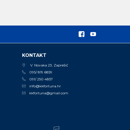
KONTAKT
V. Novaka 23, Zaprešić
095/ 819 6859
091/ 250 4857
info@kkfortuna.hr
kkfortuna@gmail.com