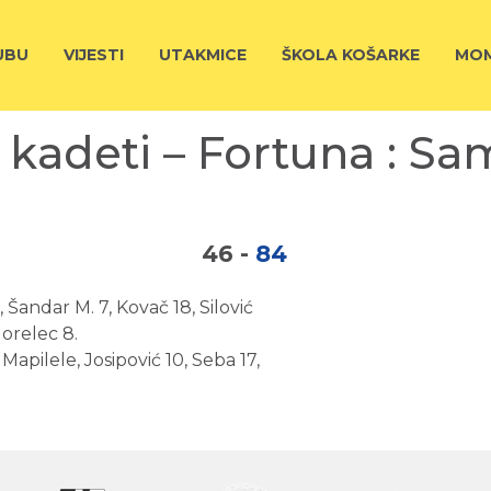
UBU
VIJESTI
UTAKMICE
ŠKOLA KOŠARKE
MOM
 kadeti – Fortuna : S
46
-
84
 Šandar M. 7, Kovač 18, Silović
gorelec 8.
Mapilele, Josipović 10, Seba 17,