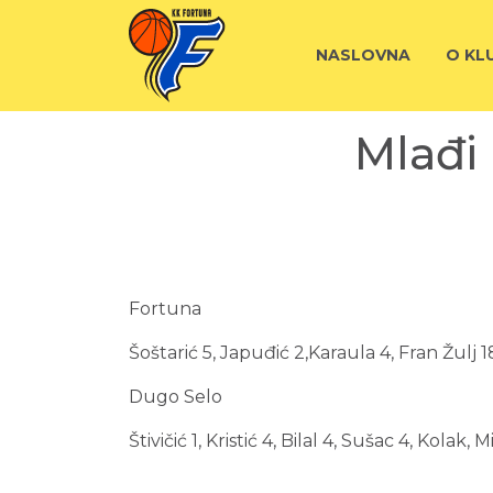
NASLOVNA
O KL
Mlađi 
Fortuna
Šoštarić 5, Japuđić 2,Karaula 4, Fran Žulj 1
Dugo Selo
Štivičić 1, Kristić 4, Bilal 4, Sušac 4, Kolak,