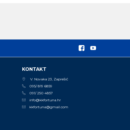
KONTAKT
V. Novaka 23, Zaprešić
095/ 819 6859
091/ 250 4857
info@kkfortuna.hr
kkfortuna@gmail.com