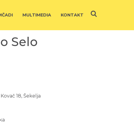
ČADI
MULTIMEDIA
KONTAKT
go Selo
, Kovač 18, Šekelja
jka