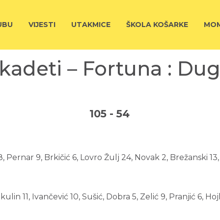
UBU
VIJESTI
UTAKMICE
ŠKOLA KOŠARKE
MOM
kadeti – Fortuna : Du
105
-
54
8, Pernar 9, Brkičić 6, Lovro Žulj 24, Novak 2, Brežanski 13
 Mikulin 11, Ivančević 10, Sušić, Dobra 5, Zelić 9, Pranjić 6, Ho