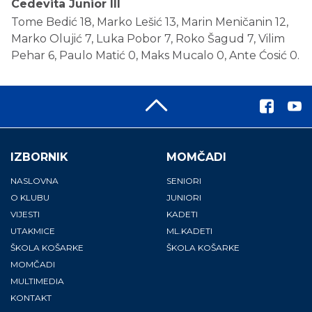
Cedevita Junior III
Tome Bedić 18, Marko Lešić 13, Marin Meničanin 12,
Marko Olujić 7, Luka Pobor 7, Roko Šagud 7, Vilim
Pehar 6, Paulo Matić 0, Maks Mucalo 0, Ante Ćosić 0.
IZBORNIK
MOMČADI
NASLOVNA
SENIORI
O KLUBU
JUNIORI
VIJESTI
KADETI
UTAKMICE
ML.KADETI
ŠKOLA KOŠARKE
ŠKOLA KOŠARKE
MOMČADI
MULTIMEDIA
KONTAKT