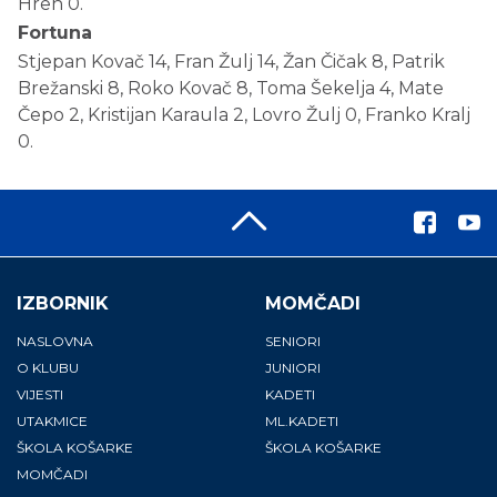
Hren 0.
Fortuna
Stjepan Kovač 14, Fran Žulj 14, Žan Čičak 8, Patrik
Brežanski 8, Roko Kovač 8, Toma Šekelja 4, Mate
Čepo 2, Kristijan Karaula 2, Lovro Žulj 0, Franko Kralj
0.
IZBORNIK
MOMČADI
NASLOVNA
SENIORI
O KLUBU
JUNIORI
VIJESTI
KADETI
UTAKMICE
ML.KADETI
ŠKOLA KOŠARKE
ŠKOLA KOŠARKE
MOMČADI