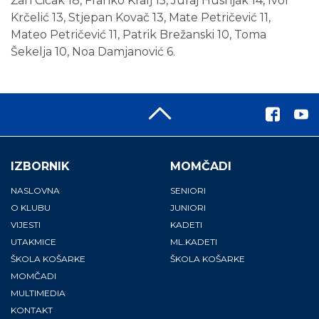
Žan Čičak 18, Franko Kralj 15, Juraj Husnjak 14, Ivor
Krčelić 13, Stjepan Kovač 13, Mate Petričević 11,
Mateo Petričević 11, Patrik Brežanski 10, Toma
Šekelja 10, Noa Damjanović 6.
IZBORNIK
MOMČADI
NASLOVNA
SENIORI
O KLUBU
JUNIORI
VIJESTI
KADETI
UTAKMICE
ML.KADETI
ŠKOLA KOŠARKE
ŠKOLA KOŠARKE
MOMČADI
MULTIMEDIA
KONTAKT