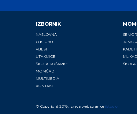
IZBORNIK
MOM
NASLOVNA
SENIOR
O KLUBU
JUNIOR
VIJESTI
KADETI
UTAKMICE
ML.KAD
ŠKOLA KOŠARKE
ŠKOLA
MOMČADI
MULTIMEDIA
KONTAKT
© Copyright 2018. Izrada web stranice
ilstudio