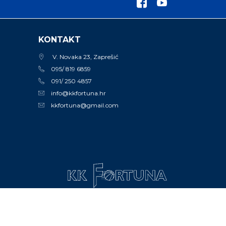
KONTAKT
V. Novaka 23, Zaprešić
095/ 819 6859
091/ 250 4857
info@kkfortuna.hr
kkfortuna@gmail.com