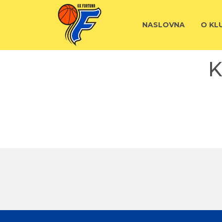
NASLOVNA
O KL
K