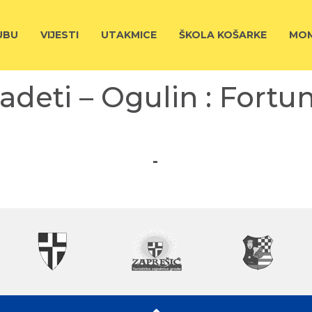
UBU
VIJESTI
UTAKMICE
ŠKOLA KOŠARKE
MOM
adeti – Ogulin : Fortu
-