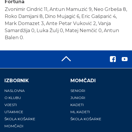
Fortuna
Zvonimir Cindrić 11, Antun Mamuzić 9, Neo Grbeša 8,
Roko Damijani 8, Dino Mujagić 6, Eric Gašparić 4,
Mark Domazet 3, Ante Petar Vuković 2, Vanja
Samardžija 0, Luka Žulj 0, Matej Nemčić 0, Antun
Balen 0.
IZBORNIK
MOMČADI
NASLOVNA
SENIORI
O KLUBU
JUNIORI
VIJESTI
KADETI
UTAKMICE
ML.KADETI
ŠKOLA KOŠARKE
ŠKOLA KOŠARKE
MOMČADI