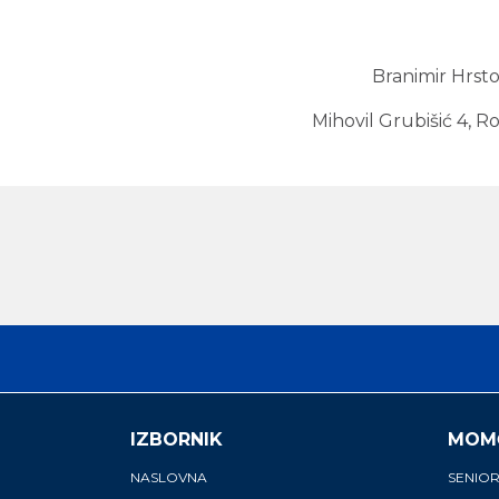
Branimir Hrst
Mihovil Grubišić 4, R
IZBORNIK
MOM
NASLOVNA
SENIOR