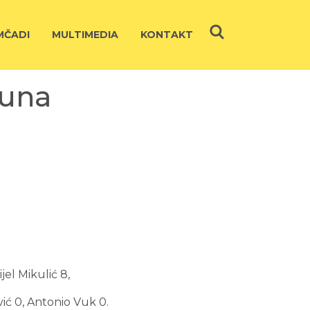
ČADI
MULTIMEDIA
KONTAKT
tuna
jel Mikulić 8,
vić 0, Antonio Vuk 0.