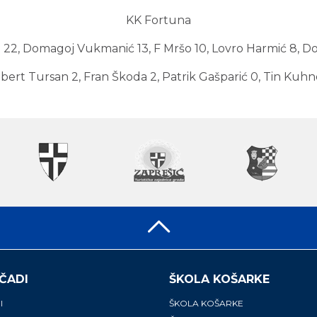
KK Fortuna
o 22, Domagoj Vukmanić 13, F Mršo 10, Lovro Harmić 8, Do
obert Tursan 2, Fran Škoda 2, Patrik Gašparić 0, Tin Kuhn
ČADI
ŠKOLA KOŠARKE
I
ŠKOLA KOŠARKE