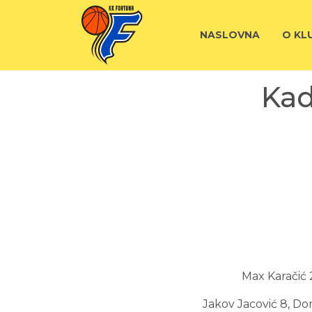
NASLOVNA
O KL
Kad
Max Karačić 2
Jakov Jacović 8, Dom