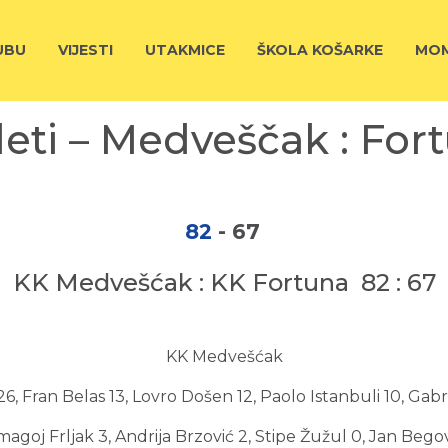
UBU
VIJESTI
UTAKMICE
ŠKOLA KOŠARKE
MOM
eti – Medveščak : For
82
-
67
KK Medvešćak : KK Fortuna 82 : 67
KK Medvešćak
6, Fran Belas 13, Lovro Došen 12, Paolo Istanbuli 10, Gabri
agoj Frljak 3, Andrija Brzović 2, Stipe Žužul 0, Jan Bego