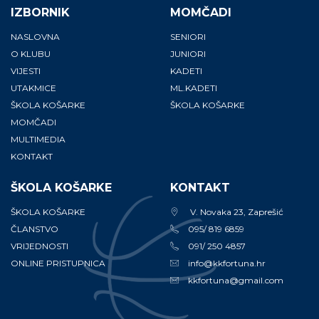
IZBORNIK
MOMČADI
NASLOVNA
SENIORI
O KLUBU
JUNIORI
VIJESTI
KADETI
UTAKMICE
ML.KADETI
ŠKOLA KOŠARKE
ŠKOLA KOŠARKE
MOMČADI
MULTIMEDIA
KONTAKT
ŠKOLA KOŠARKE
KONTAKT
ŠKOLA KOŠARKE
V. Novaka 23, Zaprešić
ČLANSTVO
095/ 819 6859
VRIJEDNOSTI
091/ 250 4857
ONLINE PRISTUPNICA
info@kkfortuna.hr
kkfortuna@gmail.com