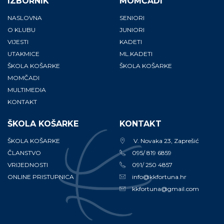
IZBORNIK
MOMČADI
NASLOVNA
SENIORI
O KLUBU
JUNIORI
VIJESTI
KADETI
UTAKMICE
ML.KADETI
ŠKOLA KOŠARKE
ŠKOLA KOŠARKE
MOMČADI
MULTIMEDIA
KONTAKT
ŠKOLA KOŠARKE
KONTAKT
ŠKOLA KOŠARKE
V. Novaka 23, Zaprešić
ČLANSTVO
095/ 819 6859
VRIJEDNOSTI
091/ 250 4857
ONLINE PRISTUPNICA
info@kkfortuna.hr
kkfortuna@gmail.com