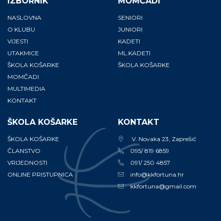
IZBORNIK
MOMČADI
NASLOVNA
SENIORI
O KLUBU
JUNIORI
VIJESTI
KADETI
UTAKMICE
ML.KADETI
ŠKOLA KOŠARKE
ŠKOLA KOŠARKE
MOMČADI
MULTIMEDIA
KONTAKT
ŠKOLA KOŠARKE
KONTAKT
ŠKOLA KOŠARKE
V. Novaka 23, Zaprešić
ČLANSTVO
095/ 819 6859
VRIJEDNOSTI
091/ 250 4857
ONLINE PRISTUPNICA
info@kkfortuna.hr
kkfortuna@gmail.com