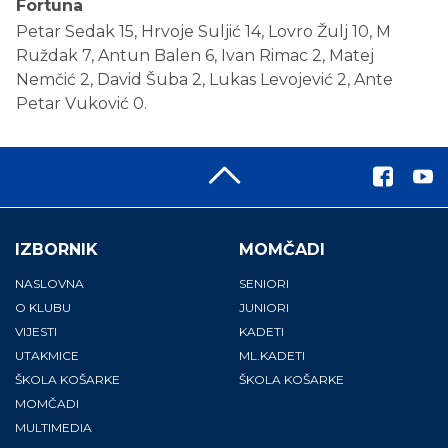
Fortuna
Petar Sedak 15, Hrvoje Suljić 14, Lovro Žulj 10, M
Ruždak 7, Antun Balen 6, Ivan Rimac 2, Matej
Nemčić 2, David Šuba 2, Lukas Levojević 2, Ante
Petar Vuković 0.
IZBORNIK
MOMČADI
NASLOVNA
SENIORI
O KLUBU
JUNIORI
VIJESTI
KADETI
UTAKMICE
ML.KADETI
ŠKOLA KOŠARKE
ŠKOLA KOŠARKE
MOMČADI
MULTIMEDIA