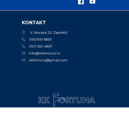
KONTAKT
V. Novaka 23, Zaprešić
095/ 819 6859
091/ 250 4857
info@kkfortuna.hr
kkfortuna@gmail.com