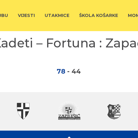
UBU
VIJESTI
UTAKMICE
ŠKOLA KOŠARKE
MOM
adeti – Fortuna : Zap
78
-
44