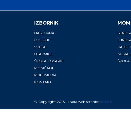
IZBORNIK
MOM
NASLOVNA
SENIOR
O KLUBU
JUNIOR
VIJESTI
KADETI
UTAKMICE
ML.KAD
ŠKOLA KOŠARKE
ŠKOLA
MOMČADI
MULTIMEDIA
KONTAKT
© Copyright 2018. Izrada web stranice
ilstudio