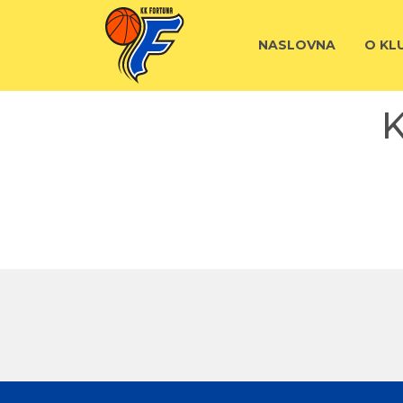
NASLOVNA
O KL
K