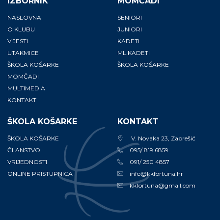
IZBORNIK
MOMČADI
NASLOVNA
SENIORI
O KLUBU
JUNIORI
VIJESTI
KADETI
UTAKMICE
ML.KADETI
ŠKOLA KOŠARKE
ŠKOLA KOŠARKE
MOMČADI
MULTIMEDIA
KONTAKT
ŠKOLA KOŠARKE
KONTAKT
ŠKOLA KOŠARKE
V. Novaka 23, Zaprešić
ČLANSTVO
095/ 819 6859
VRIJEDNOSTI
091/ 250 4857
ONLINE PRISTUPNICA
info@kkfortuna.hr
kkfortuna@gmail.com