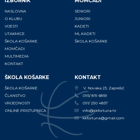
IZBORNIK
MOMČADI
NASLOVNA
SENIORI
O KLUBU
JUNIORI
VIJESTI
KADETI
UTAKMICE
ML.KADETI
ŠKOLA KOŠARKE
ŠKOLA KOŠARKE
MOMČADI
MULTIMEDIA
KONTAKT
ŠKOLA KOŠARKE
KONTAKT
ŠKOLA KOŠARKE
V. Novaka 23, Zaprešić
ČLANSTVO
095/ 819 6859
VRIJEDNOSTI
091/ 250 4857
ONLINE PRISTUPNICA
info@kkfortuna.hr
kkfortuna@gmail.com