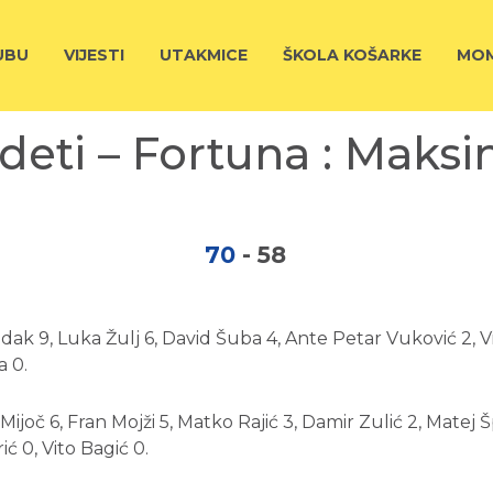
UBU
VIJESTI
UTAKMICE
ŠKOLA KOŠARKE
MOM
deti – Fortuna : Maksi
70
-
58
edak 9, Luka Žulj 6, David Šuba 4, Ante Petar Vuković 2, V
a 0.
joč 6, Fran Mojži 5, Matko Rajić 3, Damir Zulić 2, Matej Š
ć 0, Vito Bagić 0.