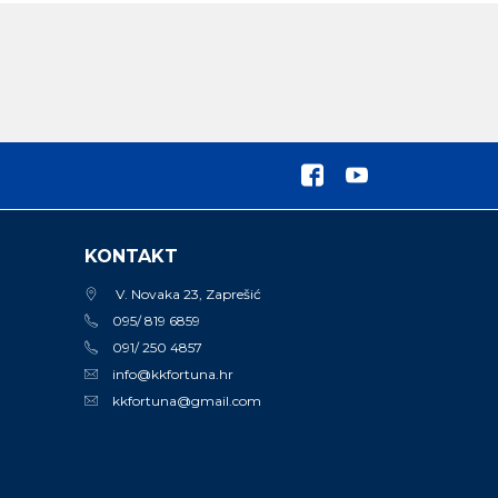
KONTAKT
V. Novaka 23, Zaprešić
095/ 819 6859
091/ 250 4857
info@kkfortuna.hr
kkfortuna@gmail.com