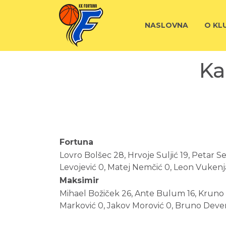
NASLOVNA
O KL
Ka
Fortuna
Lovro Bolšec 28, Hrvoje Suljić 19, Petar S
Levojević 0, Matej Nemčić 0, Leon Vukenj
Maksimir
Mihael Božiček 26, Ante Bulum 16, Kruno Mi
Marković 0, Jakov Morović 0, Bruno Deveri