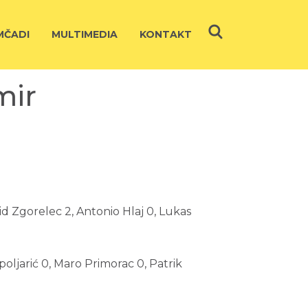
ČADI
MULTIMEDIA
KONTAKT
mir
id Zgorelec 2, Antonio Hlaj 0, Lukas
poljarić 0, Maro Primorac 0, Patrik