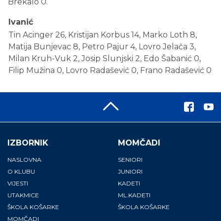
Brekalo 0.
Ivanić
Tin Acinger 26, Kristijan Korbus 14, Marko Loth 8,
Matija Bunjevac 8, Petro Pajur 4, Lovro Jelača 3,
Milan Kruh-Vuk 2, Josip Slunjski 2, Edo Šabanić 0,
Filip Mužina 0, Lovro Radašević 0, Frano Radašević 0
IZBORNIK
MOMČADI
NASLOVNA
SENIORI
O KLUBU
JUNIORI
VIJESTI
KADETI
UTAKMICE
ML.KADETI
ŠKOLA KOŠARKE
ŠKOLA KOŠARKE
MOMČADI