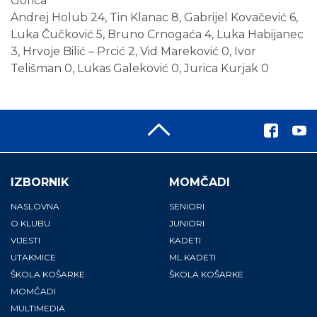
Gorica
Andrej Holub 24, Tin Klanac 8, Gabrijel Kovačević 6,
Luka Čučković 5, Bruno Crnogaća 4, Luka Habijanec
3, Hrvoje Bilić – Prcić 2, Vid Mareković 0, Ivor
Telišman 0, Lukas Galeković 0, Jurica Kurjak 0
IZBORNIK
MOMČADI
NASLOVNA
SENIORI
O KLUBU
JUNIORI
VIJESTI
KADETI
UTAKMICE
ML.KADETI
ŠKOLA KOŠARKE
ŠKOLA KOŠARKE
MOMČADI
MULTIMEDIA