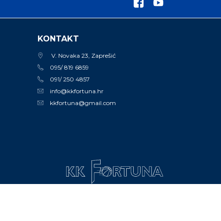
KONTAKT
V. Novaka 23, Zaprešić
095/ 819 6859
091/ 250 4857
info@kkfortuna.hr
kkfortuna@gmail.com