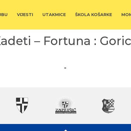
UBU
VIJESTI
UTAKMICE
ŠKOLA KOŠARKE
MOM
adeti – Fortuna : Gori
-