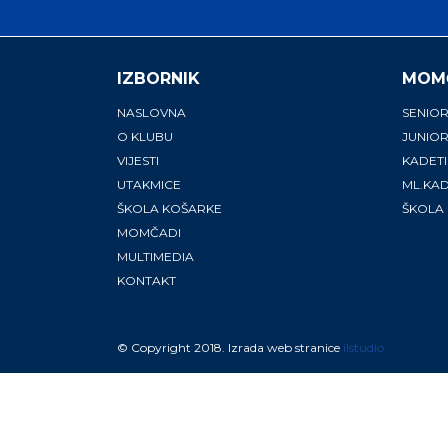
IZBORNIK
MOM
NASLOVNA
SENIOR
O KLUBU
JUNIOR
VIJESTI
KADETI
UTAKMICE
ML.KAD
ŠKOLA KOŠARKE
ŠKOLA
MOMČADI
MULTIMEDIA
KONTAKT
© Copyright 2018. Izrada web stranice
ilstudio