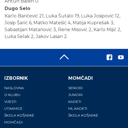
Antun Balen 0.
Dugo Selo
Karlo Baričević 21, Luka Šutalo 19, Luka Josipović 12,
Josip Šarić 6, Matko Matešić 4, Matija Kuprešak 3,
Sabastijan Matanović 3, Rene Misović 2, Karlo Mijić 2,
Luka Selak 2, Jakov Lasan 2.
IZBORNIK
MOMČADI
NASLOVNA
SENIORI
O KLUBU
JUNIORI
VIJESTI
KADETI
UTAKMICE
ML.KADETI
ŠKOLA KOŠARKE
ŠKOLA KOŠARKE
MOMČADI