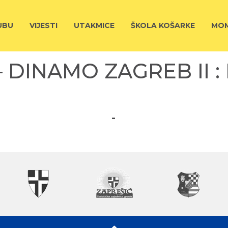
UBU
VIJESTI
UTAKMICE
ŠKOLA KOŠARKE
MOM
– DINAMO ZAGREB II :
-