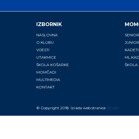
IZBORNIK
MOM
NASLOVNA
SENIOR
O KLUBU
JUNIOR
VIJESTI
KADETI
UTAKMICE
ML.KAD
ŠKOLA KOŠARKE
ŠKOLA
MOMČADI
MULTIMEDIA
KONTAKT
© Copyright 2018. Izrada web stranice
ilstudio