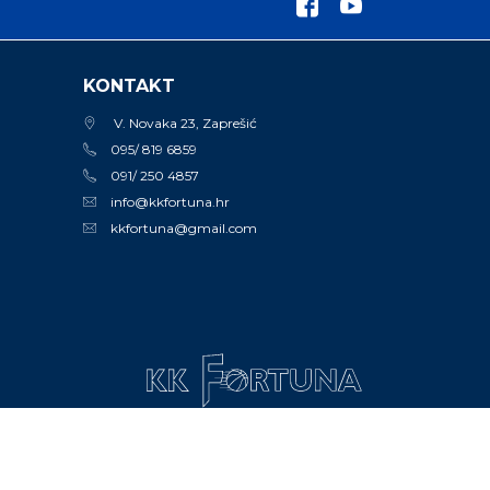
KONTAKT
V. Novaka 23, Zaprešić
095/ 819 6859
091/ 250 4857
info@kkfortuna.hr
kkfortuna@gmail.com