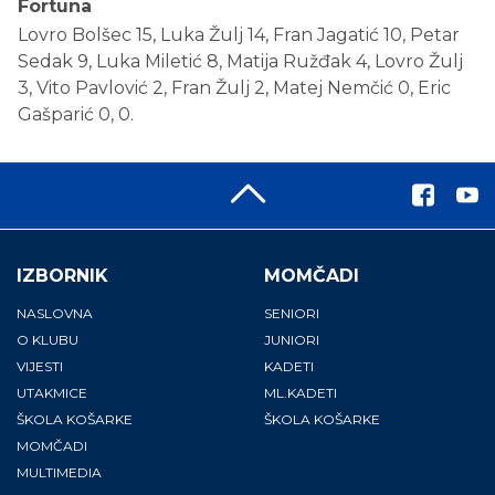
Fortuna
Lovro Bolšec 15, Luka Žulj 14, Fran Jagatić 10, Petar
Sedak 9, Luka Miletić 8, Matija Ružđak 4, Lovro Žulj
3, Vito Pavlović 2, Fran Žulj 2, Matej Nemčić 0, Eric
Gašparić 0, 0.
IZBORNIK
MOMČADI
NASLOVNA
SENIORI
O KLUBU
JUNIORI
VIJESTI
KADETI
UTAKMICE
ML.KADETI
ŠKOLA KOŠARKE
ŠKOLA KOŠARKE
MOMČADI
MULTIMEDIA