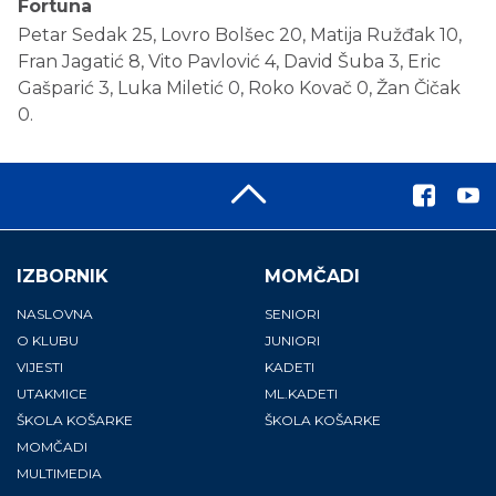
Fortuna
Petar Sedak 25, Lovro Bolšec 20, Matija Ružđak 10,
Fran Jagatić 8, Vito Pavlović 4, David Šuba 3, Eric
Gašparić 3, Luka Miletić 0, Roko Kovač 0, Žan Čičak
0.
IZBORNIK
MOMČADI
NASLOVNA
SENIORI
O KLUBU
JUNIORI
VIJESTI
KADETI
UTAKMICE
ML.KADETI
ŠKOLA KOŠARKE
ŠKOLA KOŠARKE
MOMČADI
MULTIMEDIA