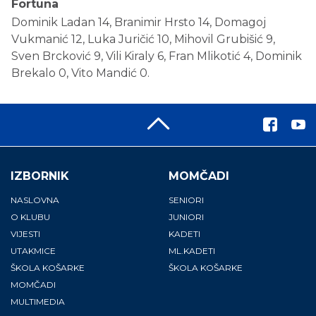
Fortuna
Dominik Ladan 14, Branimir Hrsto 14, Domagoj
Vukmanić 12, Luka Juričić 10, Mihovil Grubišić 9,
Sven Brcković 9, Vili Kiraly 6, Fran Mlikotić 4, Dominik
Brekalo 0, Vito Mandić 0.
IZBORNIK
MOMČADI
NASLOVNA
SENIORI
O KLUBU
JUNIORI
VIJESTI
KADETI
UTAKMICE
ML.KADETI
ŠKOLA KOŠARKE
ŠKOLA KOŠARKE
MOMČADI
MULTIMEDIA