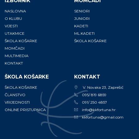
IZBORNIK
MOMČADI
NASLOVNA
SENIORI
O KLUBU
JUNIORI
VIJESTI
KADETI
UTAKMICE
ML.KADETI
ŠKOLA KOŠARKE
ŠKOLA KOŠARKE
MOMČADI
MULTIMEDIA
KONTAKT
ŠKOLA KOŠARKE
KONTAKT
ŠKOLA KOŠARKE
V. Novaka 23, Zaprešić
ČLANSTVO
095/ 819 6859
VRIJEDNOSTI
091/ 250 4857
ONLINE PRISTUPNICA
info@kkfortuna.hr
kkfortuna@gmail.com