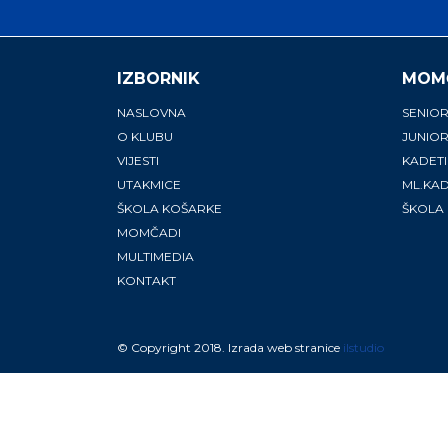
IZBORNIK
MOM
NASLOVNA
SENIOR
O KLUBU
JUNIOR
VIJESTI
KADETI
UTAKMICE
ML.KAD
ŠKOLA KOŠARKE
ŠKOLA
MOMČADI
MULTIMEDIA
KONTAKT
© Copyright 2018. Izrada web stranice
ilstudio