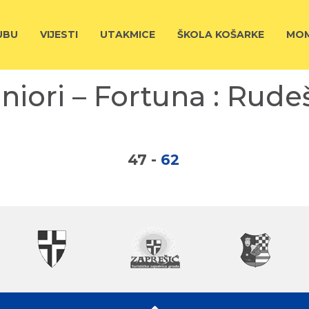
UBU
VIJESTI
UTAKMICE
ŠKOLA KOŠARKE
MOM
niori – Fortuna : Rudeš
47
-
62