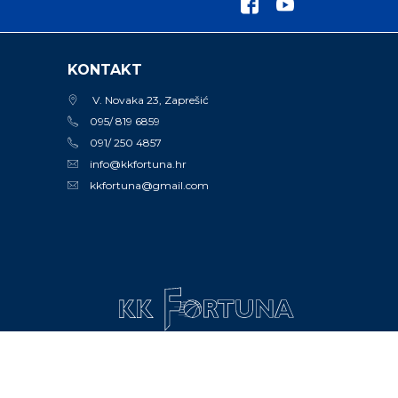
KONTAKT
V. Novaka 23, Zaprešić
095/ 819 6859
091/ 250 4857
info@kkfortuna.hr
kkfortuna@gmail.com