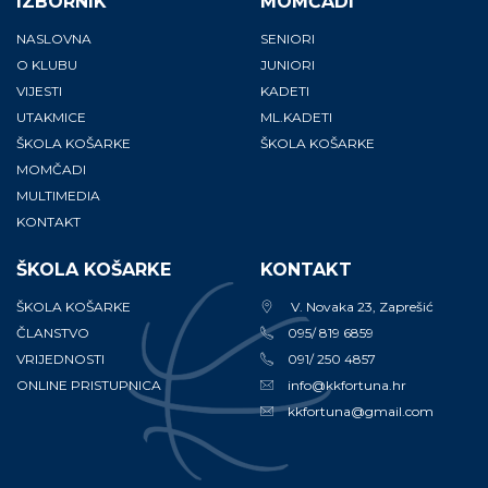
IZBORNIK
MOMČADI
NASLOVNA
SENIORI
O KLUBU
JUNIORI
VIJESTI
KADETI
UTAKMICE
ML.KADETI
ŠKOLA KOŠARKE
ŠKOLA KOŠARKE
MOMČADI
MULTIMEDIA
KONTAKT
ŠKOLA KOŠARKE
KONTAKT
ŠKOLA KOŠARKE
V. Novaka 23, Zaprešić
ČLANSTVO
095/ 819 6859
VRIJEDNOSTI
091/ 250 4857
ONLINE PRISTUPNICA
info@kkfortuna.hr
kkfortuna@gmail.com