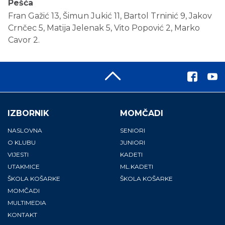
Pešća
Fran Gažić 13, Šimun Jukić 11, Bartol Trninić 9, Jakov
Crnčec 5, Matija Jelenak 5, Vito Popović 2, Marko
Cavor 2.
IZBORNIK
MOMČADI
NASLOVNA
SENIORI
O KLUBU
JUNIORI
VIJESTI
KADETI
UTAKMICE
ML.KADETI
ŠKOLA KOŠARKE
ŠKOLA KOŠARKE
MOMČADI
MULTIMEDIA
KONTAKT